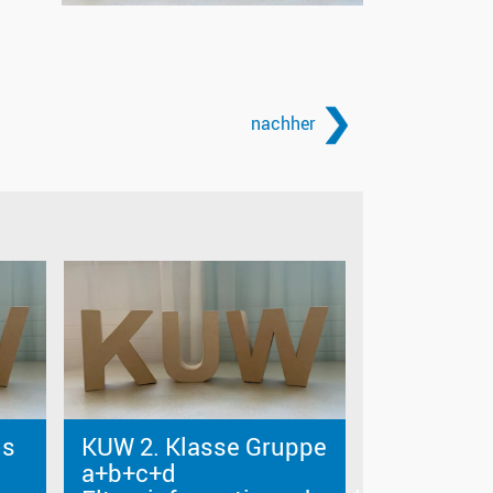
nachher
us
KUW 2. Klasse Gruppe
a+b+c+d