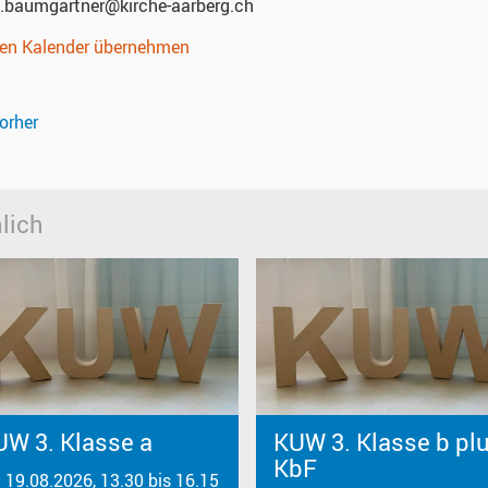
a.baumgartner@kirche-aarberg.ch
nen Kalender übernehmen
orher
lich
UW 3. Klasse a
KUW 3. Klasse b pl
KbF
. 19.08.2026, 13.30 bis 16.15