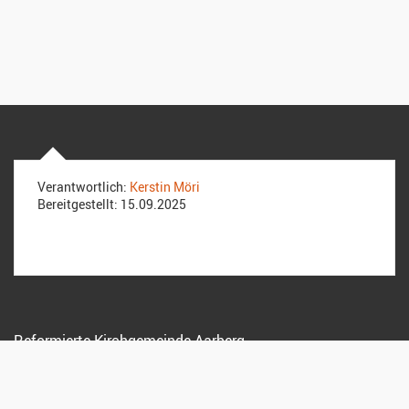
Verantwortlich:
Kerstin Möri
Bereitgestellt:
15.09.2025
Reformierte Kirchgemeinde Aarberg
Stadtplatz 43, 3270 Aarberg
032 392 36 17
sekretariat@kirche-aarberg.ch