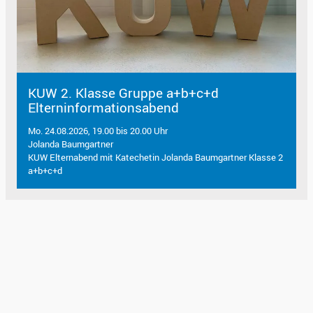
KUW 2. Klasse Gruppe a+b+c+d
Elterninformationsabend
Mo. 24.08.2026, 19.00 bis 20.00 Uhr
Jolanda Baumgartner
KUW Elternabend mit Katechetin Jolanda Baumgartner Klasse 2
a+b+c+d