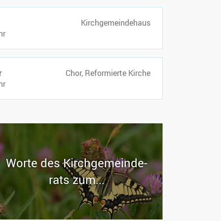
Kirchgemeindehaus
hr
r
Chor, Reformierte Kirche
hr
Worte des Kirch­ge­mein­de­
rats zum...