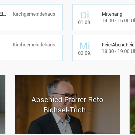
Di
KUW 2. Klasse Gruppe a+b+c+d Elterninformationsabend
Kirchgemeindehaus
Mitenang
14.00 - 16.00 U
01.09.
Mi
Kirchgemeindehaus
FeierAbendFeie
18.30 - 19.00 U
02.09.
Ab­schied Pfar­rer Reto
Bichsel-​Trich...