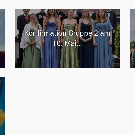
Kon­fir­ma­ti­on Grup­pe 2 am
10. Mai...