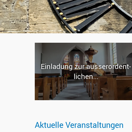
Ein­la­dung zur aus­ser­or­dent­
li­chen...
Aktuelle Veranstaltungen