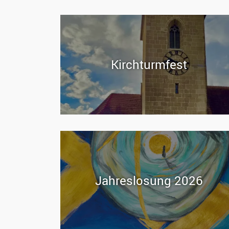
Kirch­turm­fest
Jah­res­lo­sung 2026