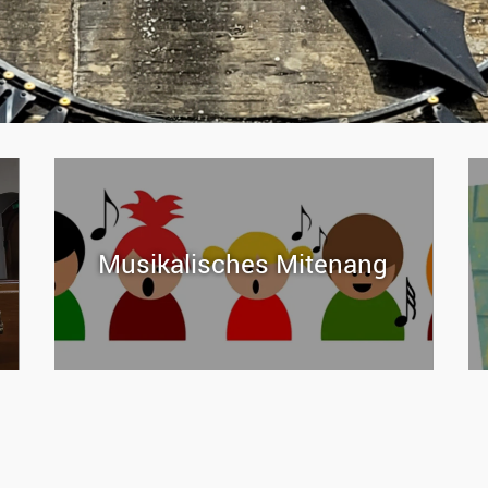
Mu­si­ka­li­sches Mit­enang