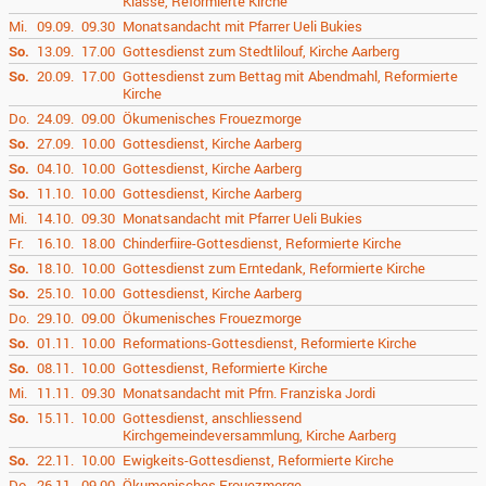
Klasse, Reformierte Kirche
Mi.
09.09.
09.30
Monatsandacht mit Pfarrer Ueli Bukies
So.
13.09.
17.00
Gottesdienst zum Stedtlilouf, Kirche Aarberg
So.
20.09.
17.00
Gottesdienst zum Bettag mit Abendmahl, Reformierte
Kirche
Do.
24.09.
09.00
Ökumenisches Frouezmorge
So.
27.09.
10.00
Gottesdienst, Kirche Aarberg
So.
04.10.
10.00
Gottesdienst, Kirche Aarberg
So.
11.10.
10.00
Gottesdienst, Kirche Aarberg
Mi.
14.10.
09.30
Monatsandacht mit Pfarrer Ueli Bukies
Fr.
16.10.
18.00
Chinderfiire-Gottesdienst, Reformierte Kirche
So.
18.10.
10.00
Gottesdienst zum Erntedank, Reformierte Kirche
So.
25.10.
10.00
Gottesdienst, Kirche Aarberg
Do.
29.10.
09.00
Ökumenisches Frouezmorge
So.
01.11.
10.00
Reformations-Gottesdienst, Reformierte Kirche
So.
08.11.
10.00
Gottesdienst, Reformierte Kirche
Mi.
11.11.
09.30
Monatsandacht mit Pfrn. Franziska Jordi
So.
15.11.
10.00
Gottesdienst, anschliessend
Kirchgemeindeversammlung, Kirche Aarberg
So.
22.11.
10.00
Ewigkeits-Gottesdienst, Reformierte Kirche
Do.
26.11.
09.00
Ökumenisches Frouezmorge