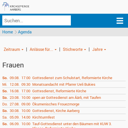
Home
Agenda
|
|
|
Zeitraum
Anlässe für...
Stichworte
Jahre
Frauen
So.
09.08.
17.00
Gottesdienst zum Schulstart, Reformierte Kirche
Mi.
12.08.
09.30
Monatsandacht mit Pfarrer Ueli Bukies
So.
16.08.
17.00
Gottesdienst, Reformierte Kirche
So.
23.08.
10.00
open air Gottesdienst am Äärli, mit Taufen
Do.
27.08.
09.00
Ökumenisches Frouezmorge
So.
30.08.
10.00
Gottesdienst, Kirche Aarberg
Sa.
05.09.
14.00
Kirchturmfest
So.
06.09.
10.00
Tauf-Gottesdienst unter den Bäumen mit KUW 3.