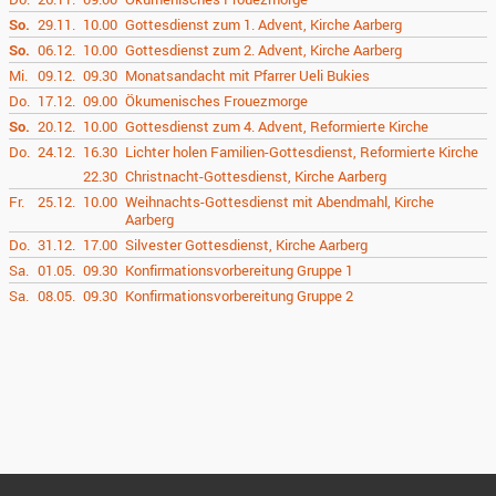
So.
29.11.
10.00
Gottesdienst zum 1. Advent, Kirche Aarberg
So.
06.12.
10.00
Gottesdienst zum 2. Advent, Kirche Aarberg
Mi.
09.12.
09.30
Monatsandacht mit Pfarrer Ueli Bukies
Do.
17.12.
09.00
Ökumenisches Frouezmorge
So.
20.12.
10.00
Gottesdienst zum 4. Advent, Reformierte Kirche
Do.
24.12.
16.30
Lichter holen Familien-Gottesdienst, Reformierte Kirche
22.30
Christnacht-Gottesdienst, Kirche Aarberg
Fr.
25.12.
10.00
Weihnachts-Gottesdienst mit Abendmahl, Kirche
Aarberg
Do.
31.12.
17.00
Silvester Gottesdienst, Kirche Aarberg
Sa.
01.05.
09.30
Konfirmationsvorbereitung Gruppe 1
Sa.
08.05.
09.30
Konfirmationsvorbereitung Gruppe 2