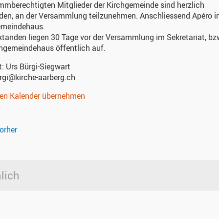
immberechtigten Mitglieder der Kirchgemeinde sind herzlich
aden, an der Versammlung teilzunehmen. Anschliessend Apéro 
emeindehaus.
ktanden liegen 30 Tage vor der Versammlung im Sekretariat, bz
hgemeindehaus öffentlich auf.
t:
Urs Bürgi-Siegwart
rgi@kirche-aarberg.ch
nen Kalender übernehmen
orher
lich