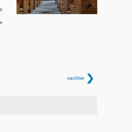
im
w.
nachher