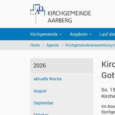
Kirchgemeinde
Angebote
Lauf de
Home
Agenda
Kirchgemeindeversammlung im
Kir
2026
Got
aktuelle Woche
So. 1
August
Kirch
September
Im Ansc
Kirchg