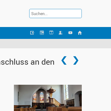
7
schluss an den