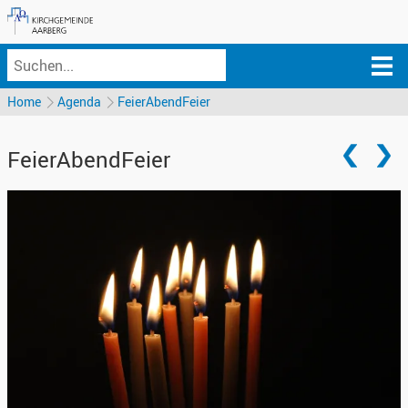
Home
Agenda
FeierAbendFeier
FeierAbendFeier