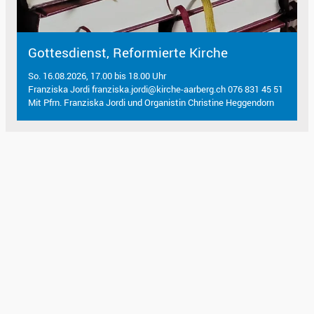
Gottesdienst, Reformierte Kirche
So. 16.08.2026, 17.00 bis 18.00 Uhr
Franziska Jordi franziska.jordi@kirche-aarberg.ch 076 831 45 51
Mit Pfrn. Franziska Jordi und Organistin Christine Heggendorn