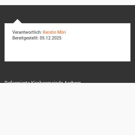
Verantwortlich:
Kerstin Möri
Bereitgestellt:
05.12.2025
Reformierte Kirchgemeinde Aarberg
Stadtplatz 43, 3270 Aarberg
032 392 36 17
sekretariat@kirche-aarberg.ch