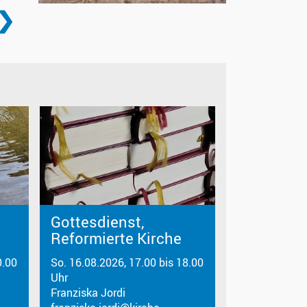
t
Gottesdienst,
Reformierte Kirche
0.00
So. 16.08.2026, 17.00 bis 18.00
Uhr
Franziska Jordi