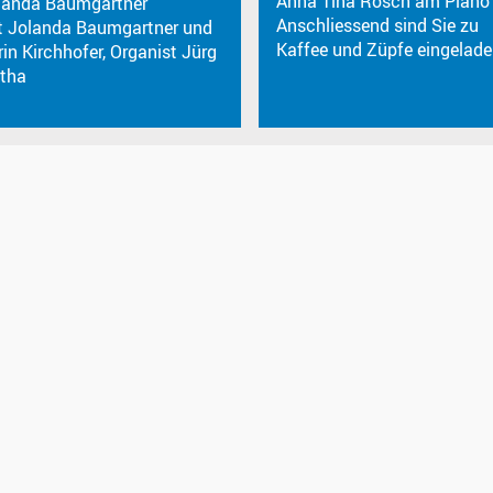
Anna Tina Rösch am Piano
landa Baumgartner
Anschliessend sind Sie zu
t Jolanda Baumgartner und
Kaffee und Züpfe eingelad
rin Kirchhofer, Organist Jürg
etha