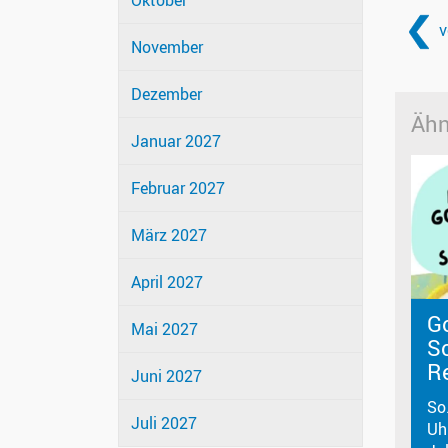
Oktober
v
November
Dezember
Ähn
Januar 2027
Februar 2027
März 2027
April 2027
G
Mai 2027
Sc
R
Juni 2027
So
Juli 2027
Uh