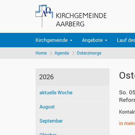
Kirchgemeinde
Angebote
Lauf de
Home
Agenda
Osterzmorge
Ost
2026
So. 0
aktuelle Woche
Refor
August
Kontak
September
in mei