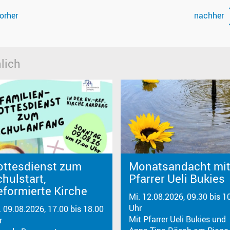
orher
nachher
lich
ottesdienst zum
Monatsandacht mi
hulstart,
Pfarrer Ueli Bukies
eformierte Kirche
Mi. 12.08.2026, 09.30 bis 1
Uhr
. 09.08.2026, 17.00 bis 18.00
Mit Pfarrer Ueli Bukies und
r