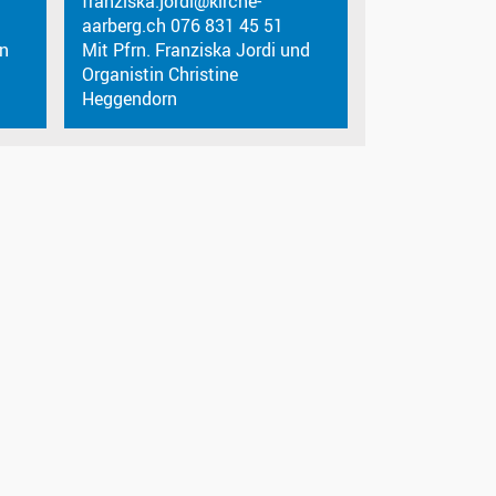
franziska.jordi@kirche-
aarberg.ch 076 831 45 51
en
Mit Pfrn. Franziska Jordi und
Organistin Christine
Heggendorn